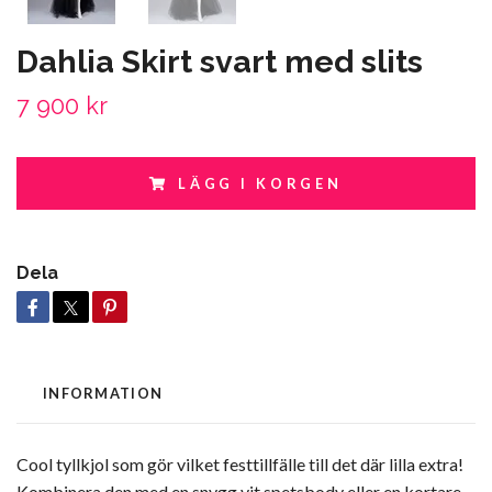
Dahlia Skirt svart med slits
7 900 kr
LÄGG I KORGEN
Dela
INFORMATION
Cool tyllkjol som gör vilket festtillfälle till det där lilla extra!
Kombinera den med en snygg vit spetsbody eller en kortare