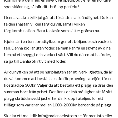
spetsklänning, så blir ditt bröllop perfekt!
Denna vackra tyllkjol går att förändra i all oändlighet. Du kan
få den i nästan vilken färg du vill, samt i vilken
färgkombination. Bara fantasin som sätter gränserna.
Kjolen är i en tunn brudtyll, som ger ett böljande och vackert
fall. Denna kjol är utan foder, så man kan få en skymt av dina
ben på ett snyggt och vackert sätt. Vill du däremot ha foder,
så gå till Dahlia Skirt vit med foder.
Är du nyfiken på att se hur plaggen ser ut i verkligheten, då är
du välkommen att beställa en tid för provning i ateljén, för en
kostnad på 300kr. Väljer du att beställa ett plagg, så dras den
summan bort från priset. Det finns också möjlighet att få sitt
plagg skräddarsydd just efter din kropp i ateljén, för ett
tillägg som varierar mellan 1000-2000kr beroende på plagg.
Skicka ett mail till:
info@malenaekstrom.se
för mer info eller