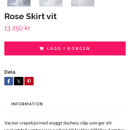
Rose Skirt vit
13 250 kr
LÄGG I KORGEN
Dela
INFORMATION
Vacker crepekjol med snyggt duchess släp som ger ett
vackert fall samt passar perfekt till festliga tillfällen. Som tex.