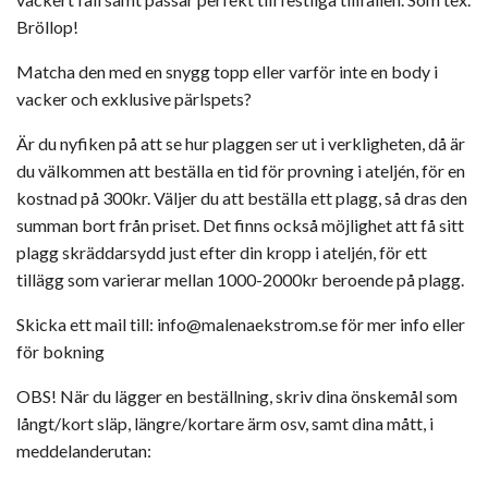
Bröllop!
Matcha den med en snygg topp eller varför inte en body i
vacker och exklusive pärlspets?
Är du nyfiken på att se hur plaggen ser ut i verkligheten, då är
du välkommen att beställa en tid för provning i ateljén, för en
kostnad på 300kr. Väljer du att beställa ett plagg, så dras den
summan bort från priset. Det finns också möjlighet att få sitt
plagg skräddarsydd just efter din kropp i ateljén, för ett
tillägg som varierar mellan 1000-2000kr beroende på plagg.
Skicka ett mail till:
info@malenaekstrom.se
för mer info eller
för bokning
OBS! När du lägger en beställning, skriv dina önskemål som
långt/kort släp, längre/kortare ärm osv, samt dina mått, i
meddelanderutan: