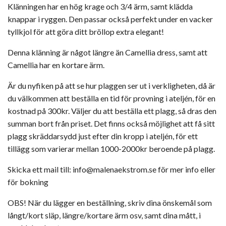
Klänningen har en hög krage och 3/4 ärm, samt klädda
knappar i ryggen. Den
passar också perfekt under en vacker
tyllkjol för att göra ditt bröllop extra elegant!
Denna klänning är något längre än Camellia dress, samt att
Camellia har en kortare ärm.
Är du nyfiken på att se hur plaggen ser ut i verkligheten, då är
du välkommen att beställa en tid för provning i ateljén, för en
kostnad på 300kr. Väljer du att beställa ett plagg, så dras den
summan bort från priset. Det finns också möjlighet att få sitt
plagg skräddarsydd just efter din kropp i ateljén, för ett
tillägg som varierar mellan 1000-2000kr beroende på plagg.
Skicka ett mail till:
info@malenaekstrom.se
för mer info eller
för bokning
OBS! När du lägger en beställning, skriv dina önskemål som
långt/kort släp, längre/kortare ärm osv, samt dina mått, i